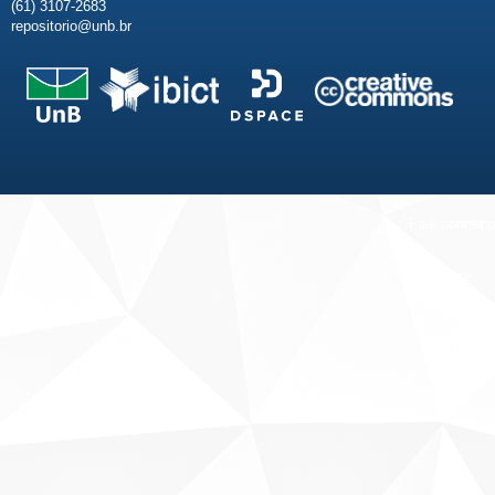
(61) 3107-2683
repositorio@unb.br
Fale conosco
Sobre