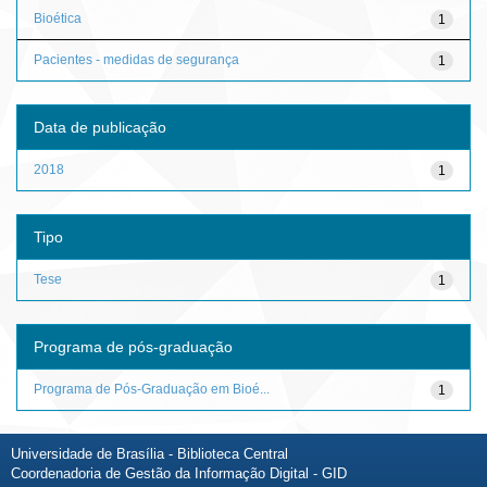
Bioética
1
Pacientes - medidas de segurança
1
Data de publicação
2018
1
Tipo
Tese
1
Programa de pós-graduação
Programa de Pós-Graduação em Bioé...
1
Universidade de Brasília - Biblioteca Central
Coordenadoria de Gestão da Informação Digital - GID