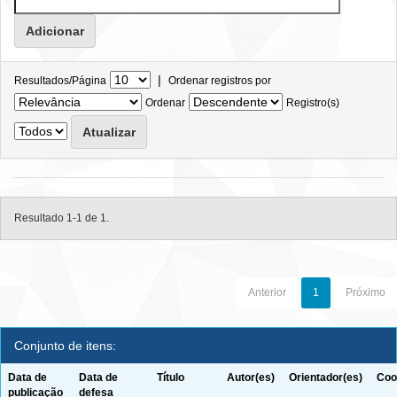
|
Resultados/Página
Ordenar registros por
Ordenar
Registro(s)
Resultado 1-1 de 1.
Anterior
1
Próximo
Conjunto de itens:
Data de
Data de
Título
Autor(es)
Orientador(es)
Coo
publicação
defesa