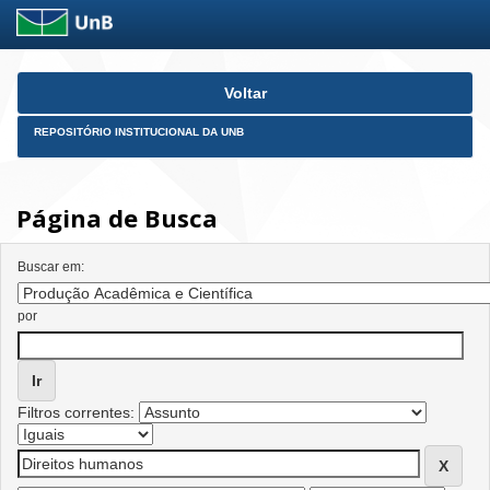
Skip
Voltar
navigation
REPOSITÓRIO INSTITUCIONAL DA UNB
Página de Busca
Buscar em:
por
Filtros correntes: