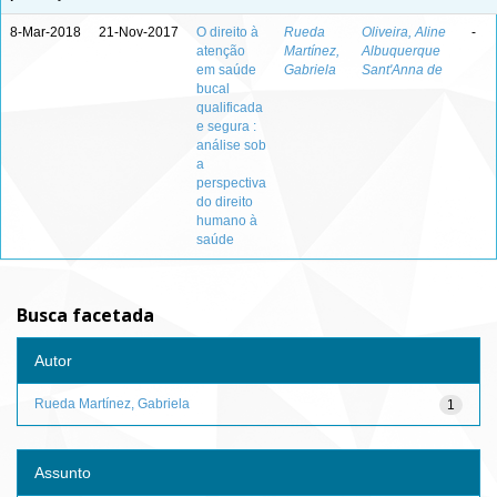
8-Mar-2018
21-Nov-2017
O direito à
Rueda
Oliveira, Aline
-
atenção
Martínez,
Albuquerque
em saúde
Gabriela
Sant'Anna de
bucal
qualificada
e segura :
análise sob
a
perspectiva
do direito
humano à
saúde
Busca facetada
Autor
Rueda Martínez, Gabriela
1
Assunto