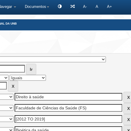
Navegar
Documentos
A-
A
A+
NAL DA UNB