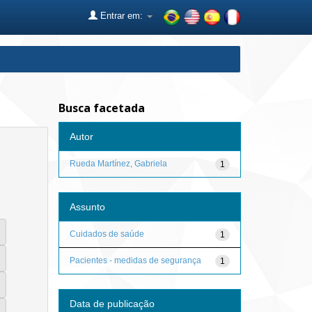
Entrar em:
Busca facetada
Autor
Rueda Martínez, Gabriela
1
Assunto
Cuidados de saúde
1
Pacientes - medidas de segurança
1
Data de publicação