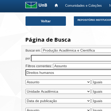
Comunidades e Coleções
Skip
REPOSITÓRIO INSTITUCIO
Voltar
navigation
Página de Busca
Buscar em:
por
Filtros correntes: