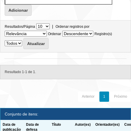
|
Resultados/Página
Ordenar registros por
Ordenar
Registro(s)
Resultado 1-1 de 1.
Anterior
1
Próximo
Conjunto de itens:
Data de
Data de
Título
Autor(es)
Orientador(es)
Coo
publicação
defesa