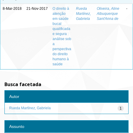
8-Mar-2018
21-Nov-2017
O direito à
Rueda
Oliveira, Aline
-
atenção
Martínez,
Albuquerque
em saúde
Gabriela
Sant'Anna de
bucal
qualificada
e segura :
análise sob
a
perspectiva
do direito
humano à
saúde
Busca facetada
Autor
Rueda Martínez, Gabriela
1
Assunto