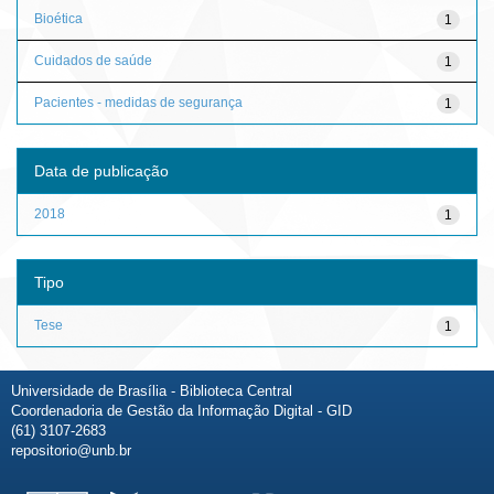
Bioética
1
Cuidados de saúde
1
Pacientes - medidas de segurança
1
Data de publicação
2018
1
Tipo
Tese
1
Universidade de Brasília - Biblioteca Central
Coordenadoria de Gestão da Informação Digital - GID
(61) 3107-2683
repositorio@unb.br