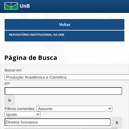
Skip
Voltar
navigation
REPOSITÓRIO INSTITUCIONAL DA UNB
Página de Busca
Buscar em:
por
Filtros correntes: