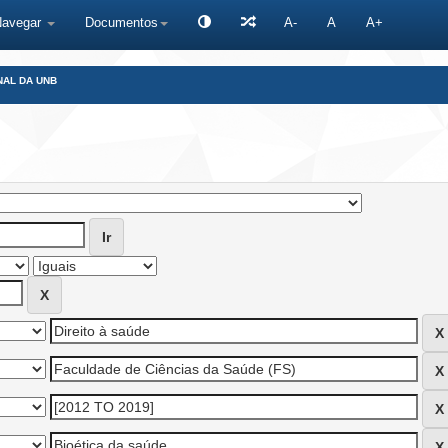
Navegar
Documentos
A-
A
A+
NAL DA UNB