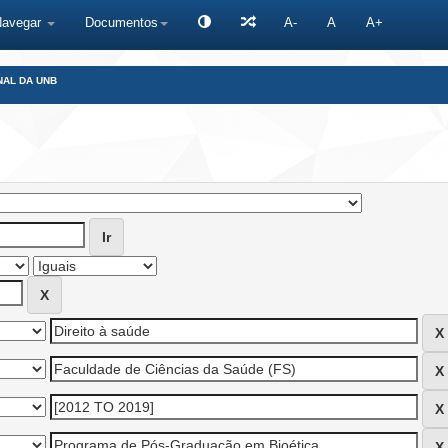
Navegar
Documentos
A-
A
A+
NAL DA UNB