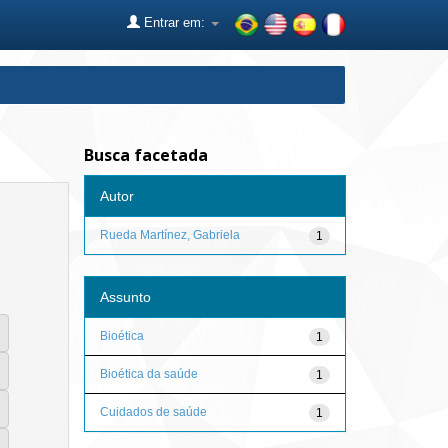
Entrar em:
Busca facetada
Autor
Rueda Martínez, Gabriela
1
Assunto
Bioética
1
Bioética da saúde
1
Cuidados de saúde
1