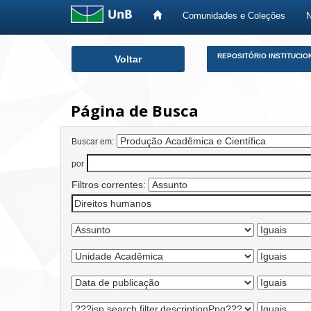
Comunidades e Coleções
Skip
REPOSITÓRIO INSTITUCIO
Voltar
navigation
Página de Busca
Buscar em:
por
Filtros correntes: