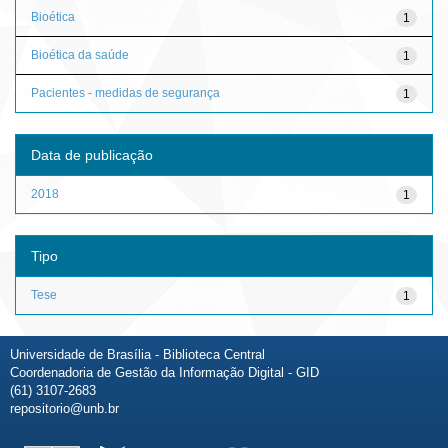
Bioética
1
Bioética da saúde
1
Pacientes - medidas de segurança
1
Data de publicação
2018
1
Tipo
Tese
1
Universidade de Brasília - Biblioteca Central
Coordenadoria de Gestão da Informação Digital - GID
(61) 3107-2683
repositorio@unb.br