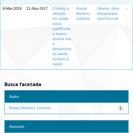
8-Mar-2018
21-Nov-2017
O direito à
Rueda
Oliveira, Aline
-
atenção
Martínez,
Albuquerque
em saúde
Gabriela
Sant'Anna de
bucal
qualificada
e segura :
análise sob
a
perspectiva
do direito
humano à
saúde
Busca facetada
Autor
Rueda Martínez, Gabriela
1
Assunto