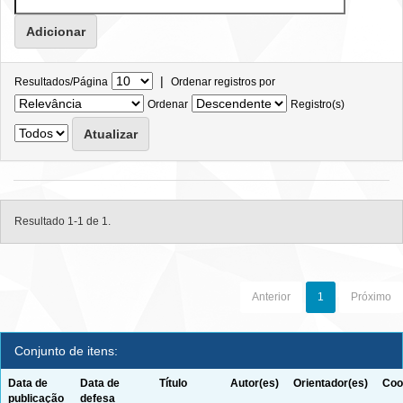
|
Resultados/Página
Ordenar registros por
Ordenar
Registro(s)
Resultado 1-1 de 1.
Anterior
1
Próximo
Conjunto de itens:
Data de
Data de
Título
Autor(es)
Orientador(es)
Coo
publicação
defesa