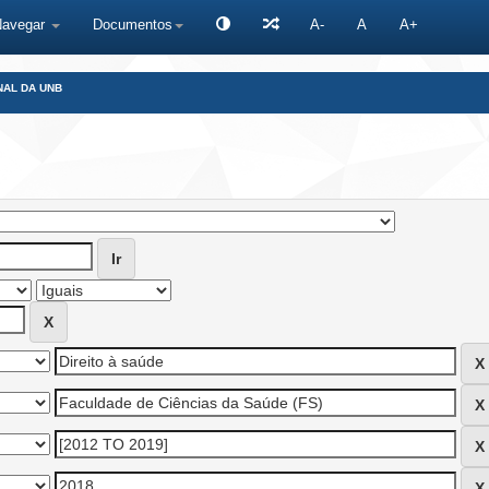
Navegar
Documentos
A-
A
A+
NAL DA UNB