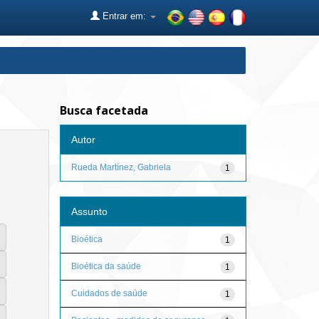
Entrar em:
Busca facetada
Autor
Rueda Martínez, Gabriela
1
Assunto
Bioética
1
Bioética da saúde
1
Cuidados de saúde
1