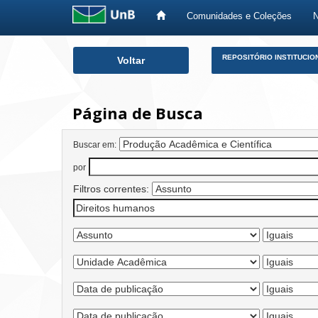
Comunidades e Coleções
Skip
REPOSITÓRIO INSTITUCIO
Voltar
navigation
Página de Busca
Buscar em:
por
Filtros correntes: