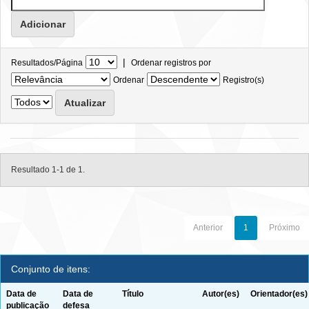
|
Resultados/Página
Ordenar registros por
Ordenar
Registro(s)
Resultado 1-1 de 1.
Anterior
1
Próximo
Conjunto de itens:
Data de
Data de
Título
Autor(es)
Orientador(es)
publicação
defesa