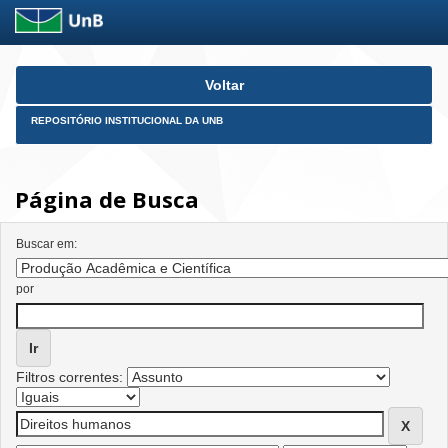
Skip
Voltar
navigation
REPOSITÓRIO INSTITUCIONAL DA UNB
Página de Busca
Buscar em:
por
Filtros correntes: