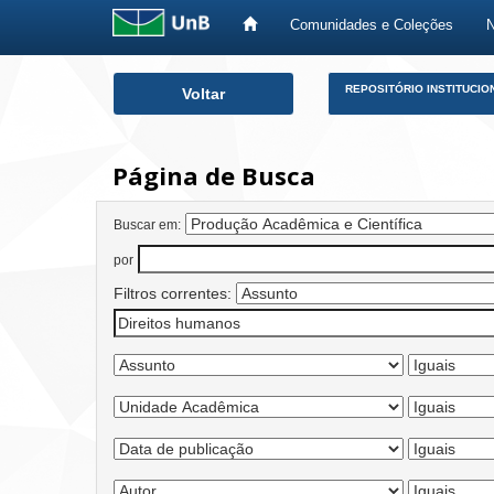
Comunidades e Coleções
Skip
REPOSITÓRIO INSTITUCIO
Voltar
navigation
Página de Busca
Buscar em:
por
Filtros correntes: