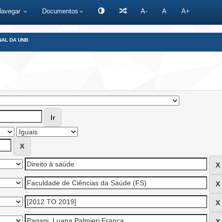
Navegar
Documentos
A-
A
A+
NAL DA UNB