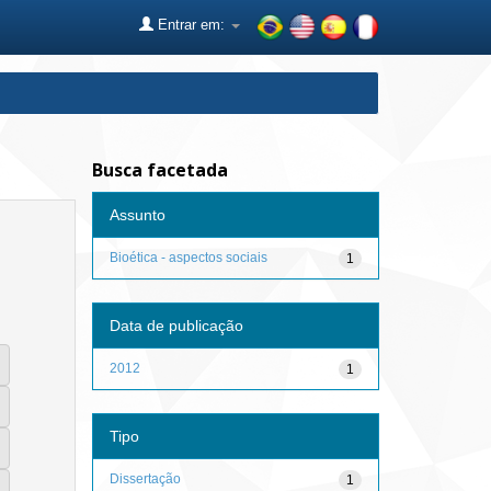
Entrar em:
Busca facetada
Assunto
Bioética - aspectos sociais
1
Data de publicação
2012
1
Tipo
Dissertação
1