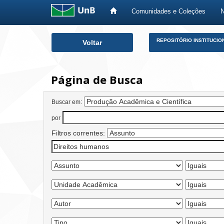
Comunidades e Coleções
Skip
REPOSITÓRIO INSTITUCIO
Voltar
navigation
Página de Busca
Buscar em:
por
Filtros correntes: