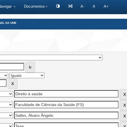
Navegar
Documentos
A-
A
A+
NAL DA UNB