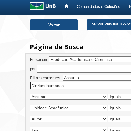
Comunidades e Coleções
Skip
REPOSITÓRIO INSTITUCIO
Voltar
navigation
Página de Busca
Buscar em:
por
Filtros correntes: