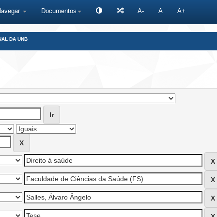
Navegar
Documentos
A-
A
A+
NAL DA UNB