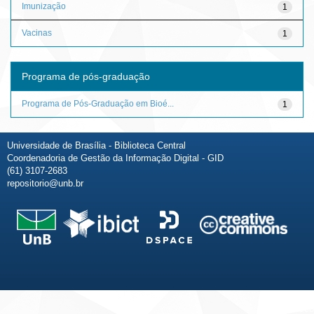
Imunização
1
Vacinas
1
Programa de pós-graduação
Programa de Pós-Graduação em Bioé...
1
Universidade de Brasília - Biblioteca Central
Coordenadoria de Gestão da Informação Digital - GID
(61) 3107-2683
repositorio@unb.br
Fale conosco