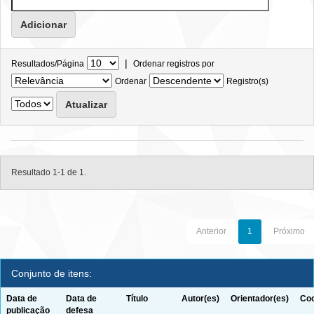
|
Resultados/Página
Ordenar registros por
Ordenar
Registro(s)
Resultado 1-1 de 1.
Anterior
1
Próximo
Conjunto de itens:
Data de
Data de
Título
Autor(es)
Orientador(es)
Coo
publicação
defesa