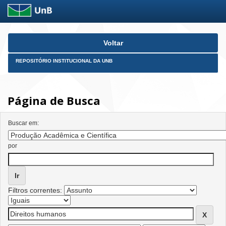
Skip
Voltar
navigation
REPOSITÓRIO INSTITUCIONAL DA UNB
Página de Busca
Buscar em:
por
Filtros correntes: