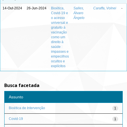
14-Out-2024
26-Jun-2024
Bioética,
Salles,
Caraffa, Volnei
-
Covid-19 e
Álvaro
o acesso
Ângelo
universal e
gratuito à
vacinação
como um
direito à
saúde :
impasses e
empecilhos
ocultos e
explícitos
Busca facetada
Assunto
Bioética de Intervenção
1
Covid-19
1