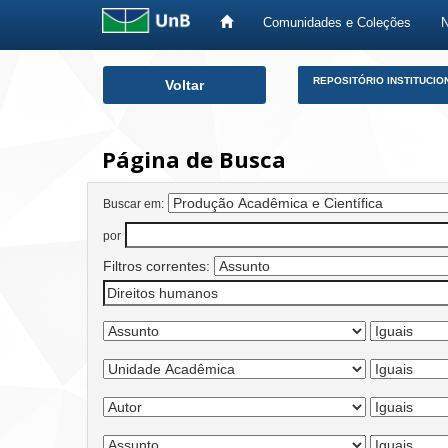
Comunidades e Coleções
Skip
REPOSITÓRIO INSTITUCIO
Voltar
navigation
Página de Busca
Buscar em:
por
Filtros correntes: