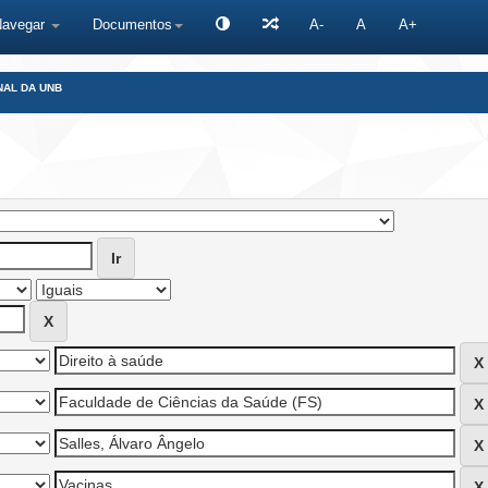
Navegar
Documentos
A-
A
A+
NAL DA UNB