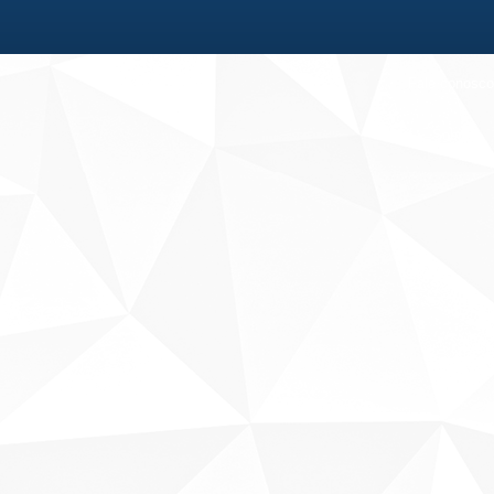
Fale conosco
Sobre