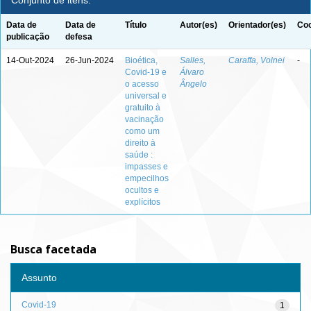
Conjunto de itens:
Data de
Data de
Título
Autor(es)
Orientador(es)
Coo
publicação
defesa
14-Out-2024
26-Jun-2024
Bioética,
Salles,
Caraffa, Volnei
-
Covid-19 e
Álvaro
o acesso
Ângelo
universal e
gratuito à
vacinação
como um
direito à
saúde :
impasses e
empecilhos
ocultos e
explícitos
Busca facetada
Assunto
Covid-19
1