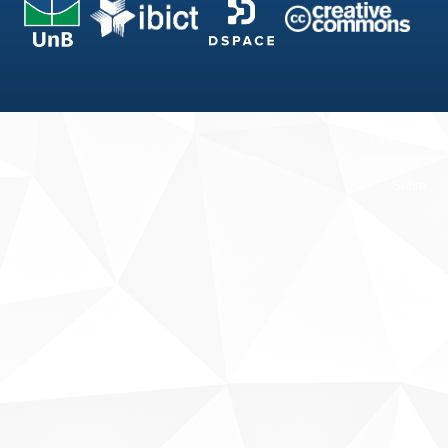
Fale conosco
Sobre