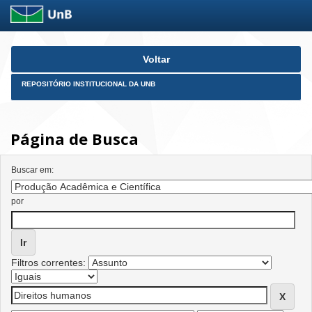
Skip
Voltar
navigation
REPOSITÓRIO INSTITUCIONAL DA UNB
Página de Busca
Buscar em:
por
Filtros correntes: