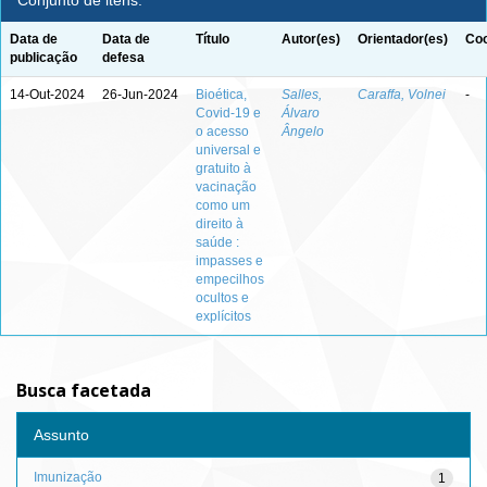
Conjunto de itens:
Data de
Data de
Título
Autor(es)
Orientador(es)
Coo
publicação
defesa
14-Out-2024
26-Jun-2024
Bioética,
Salles,
Caraffa, Volnei
-
Covid-19 e
Álvaro
o acesso
Ângelo
universal e
gratuito à
vacinação
como um
direito à
saúde :
impasses e
empecilhos
ocultos e
explícitos
Busca facetada
Assunto
Imunização
1