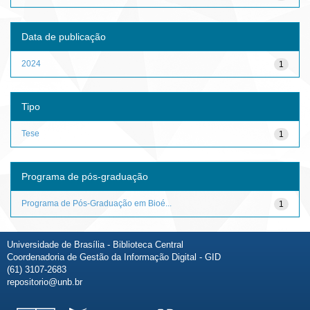
Data de publicação
2024
1
Tipo
Tese
1
Programa de pós-graduação
Programa de Pós-Graduação em Bioé...
1
Universidade de Brasília - Biblioteca Central
Coordenadoria de Gestão da Informação Digital - GID
(61) 3107-2683
repositorio@unb.br