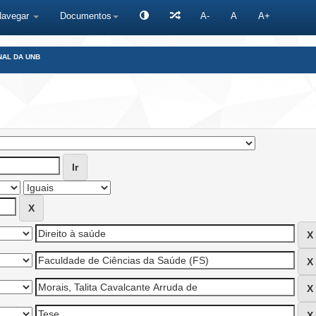
Navegar
Documentos
A-
A
A+
NAL DA UNB