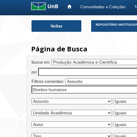
Comunidades e Coleções
Skip
REPOSITÓRIO INSTITUCIO
Voltar
navigation
Página de Busca
Buscar em:
por
Filtros correntes: