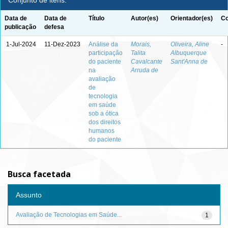
Conjunto de itens:
Data de
Data de
Título
Autor(es)
Orientador(es)
Co
publicação
defesa
1-Jul-2024
11-Dez-2023
Análise da
Morais,
Oliveira, Aline
-
participação
Talita
Albuquerque
do paciente
Cavalcante
Sant'Anna de
na
Arruda de
avaliação
de
tecnologia
em saúde
sob a ótica
dos direitos
humanos
do paciente
Busca facetada
Assunto
Avaliação de Tecnologias em Saúde...
1