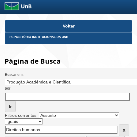
Skip
Voltar
navigation
REPOSITÓRIO INSTITUCIONAL DA UNB
Página de Busca
Buscar em:
por
Filtros correntes: