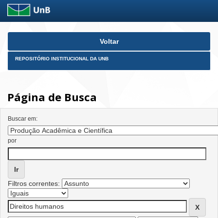
Skip
Voltar
navigation
REPOSITÓRIO INSTITUCIONAL DA UNB
Página de Busca
Buscar em:
por
Filtros correntes: