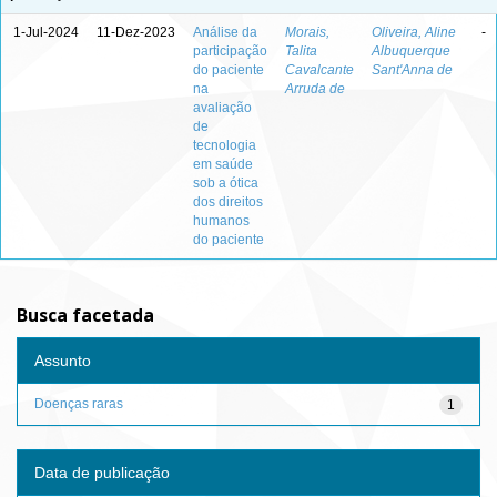
1-Jul-2024
11-Dez-2023
Análise da
Morais,
Oliveira, Aline
-
participação
Talita
Albuquerque
do paciente
Cavalcante
Sant'Anna de
na
Arruda de
avaliação
de
tecnologia
em saúde
sob a ótica
dos direitos
humanos
do paciente
Busca facetada
Assunto
Doenças raras
1
Data de publicação