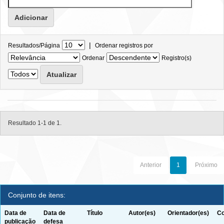
|
Resultados/Página
Ordenar registros por
Ordenar
Registro(s)
Resultado 1-1 de 1.
Anterior
1
Próximo
Conjunto de itens:
Data de
Data de
Título
Autor(es)
Orientador(es)
Co
publicação
defesa