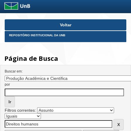
Skip
Voltar
navigation
REPOSITÓRIO INSTITUCIONAL DA UNB
Página de Busca
Buscar em:
por
Filtros correntes: