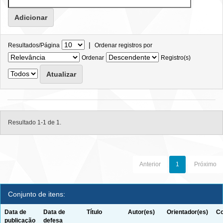
|
Resultados/Página
Ordenar registros por
Ordenar
Registro(s)
Resultado 1-1 de 1.
Anterior
1
Próximo
Conjunto de itens:
Data de
Data de
Título
Autor(es)
Orientador(es)
Co
publicação
defesa