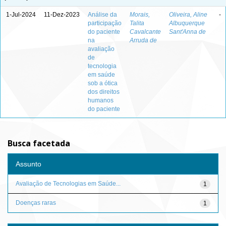
1-Jul-2024
11-Dez-2023
Análise da
Morais,
Oliveira, Aline
-
participação
Talita
Albuquerque
do paciente
Cavalcante
Sant'Anna de
na
Arruda de
avaliação
de
tecnologia
em saúde
sob a ótica
dos direitos
humanos
do paciente
Busca facetada
Assunto
Avaliação de Tecnologias em Saúde...
1
Doenças raras
1