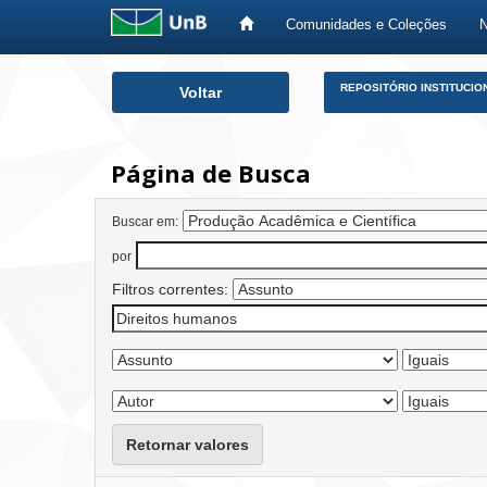
Comunidades e Coleções
Skip
REPOSITÓRIO INSTITUCIO
Voltar
navigation
Página de Busca
Buscar em:
por
Filtros correntes:
Retornar valores