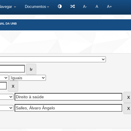
Navegar
Documentos
A-
A
A+
NAL DA UNB