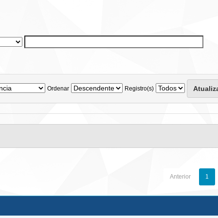
Ordenar
Registro(s)
Anterior
1