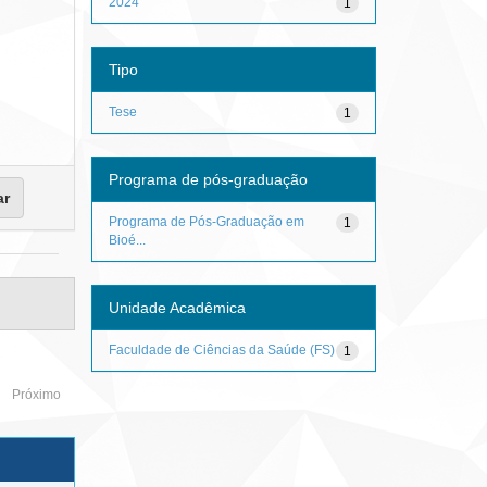
2024
1
Tipo
Tese
1
Programa de pós-graduação
Programa de Pós-Graduação em
1
Bioé...
Unidade Acadêmica
Faculdade de Ciências da Saúde (FS)
1
Próximo