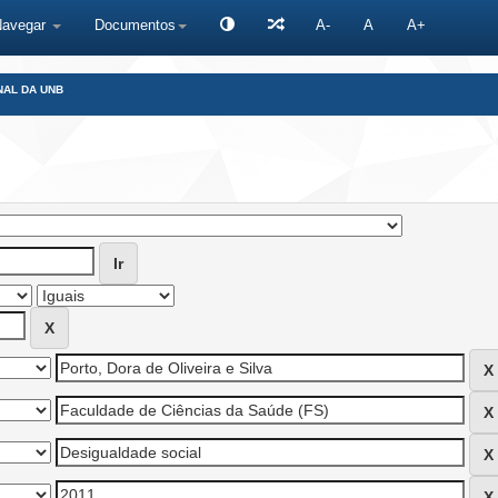
Navegar
Documentos
A-
A
A+
NAL DA UNB