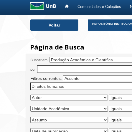
Comunidades e Coleções
Skip
REPOSITÓRIO INSTITUCIO
Voltar
navigation
Página de Busca
Buscar em:
por
Filtros correntes: