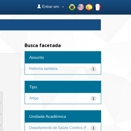
Entrar em:
Busca facetada
Assunto
Reforma sanitária
1
Tipo
Artigo
1
Unidade Acadêmica
Departamento de Saúde Coletiva (F...
1