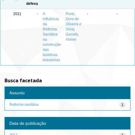
defesa
2011
-
A
Porto,
-
-
influência
Dora de
da
Oliveira e
Reforma
Silva
;
Sanitária
Garrafa,
na
Volnei
construção
das
bioéticas
brasileiras
Busca facetada
Assunto
Reforma sanitária
1
Data de publicação
2011