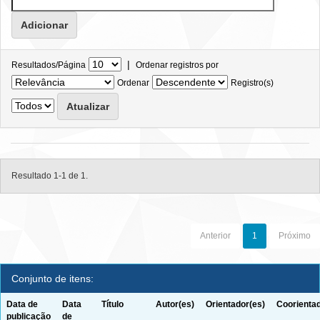
|
Resultados/Página
Ordenar registros por
Ordenar
Registro(s)
Resultado 1-1 de 1.
Anterior
1
Próximo
Conjunto de itens:
Data de
Data
Título
Autor(es)
Orientador(es)
Coorientad
publicação
de