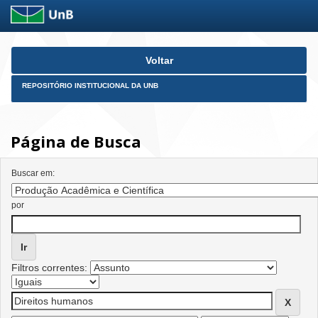
Skip
Voltar
navigation
REPOSITÓRIO INSTITUCIONAL DA UNB
Página de Busca
Buscar em:
por
Filtros correntes: