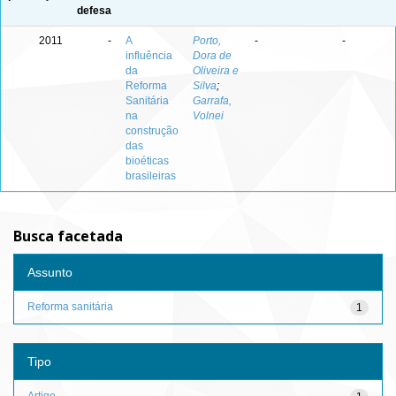
defesa
2011
-
A
Porto,
-
-
influência
Dora de
da
Oliveira e
Reforma
Silva
;
Sanitária
Garrafa,
na
Volnei
construção
das
bioéticas
brasileiras
Busca facetada
Assunto
Reforma sanitária
1
Tipo
Artigo