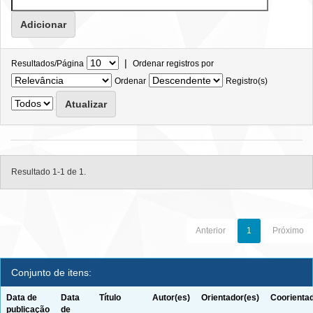
|
Resultados/Página
Ordenar registros por
Ordenar
Registro(s)
Resultado 1-1 de 1.
Anterior
1
Próximo
Conjunto de itens:
Data de
Data
Título
Autor(es)
Orientador(es)
Coorientad
publicação
de