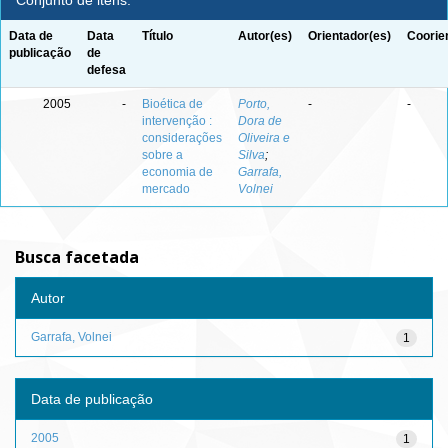
Conjunto de itens:
Data de
Data
Título
Autor(es)
Orientador(es)
Coorie
publicação
de
defesa
2005
-
Bioética de
Porto,
-
-
intervenção :
Dora de
considerações
Oliveira e
sobre a
Silva
;
economia de
Garrafa,
mercado
Volnei
Busca facetada
Autor
Garrafa, Volnei
1
Data de publicação
2005
1