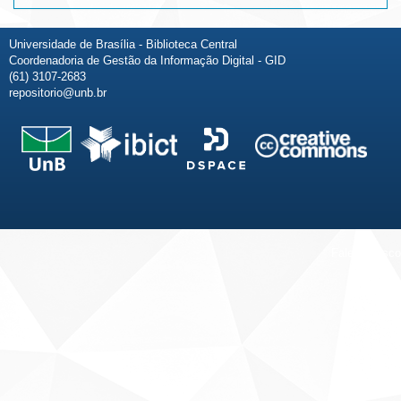
Universidade de Brasília - Biblioteca Central
Coordenadoria de Gestão da Informação Digital - GID
(61) 3107-2683
repositorio@unb.br
Fale conosco
Sobre