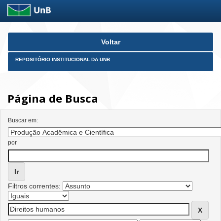
Skip
Voltar
navigation
REPOSITÓRIO INSTITUCIONAL DA UNB
Página de Busca
Buscar em:
por
Filtros correntes: