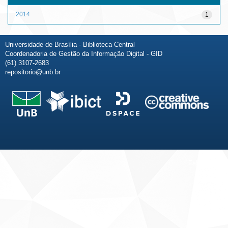
2014
1
Universidade de Brasília - Biblioteca Central
Coordenadoria de Gestão da Informação Digital - GID
(61) 3107-2683
repositorio@unb.br
Fale conosco
Sobre