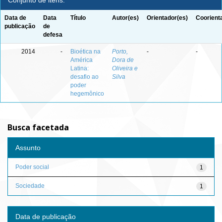
Conjunto de itens:
Data de
Data
Título
Autor(es)
Orientador(es)
Coorient
publicação
de
defesa
2014
-
Bioética na
Porto,
-
-
América
Dora de
Latina:
Oliveira e
desafio ao
Silva
poder
hegemônico
Busca facetada
Assunto
Poder social
1
Sociedade
1
Data de publicação