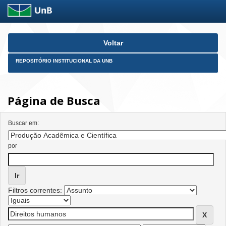
Skip
Voltar
navigation
REPOSITÓRIO INSTITUCIONAL DA UNB
Página de Busca
Buscar em:
por
Filtros correntes: