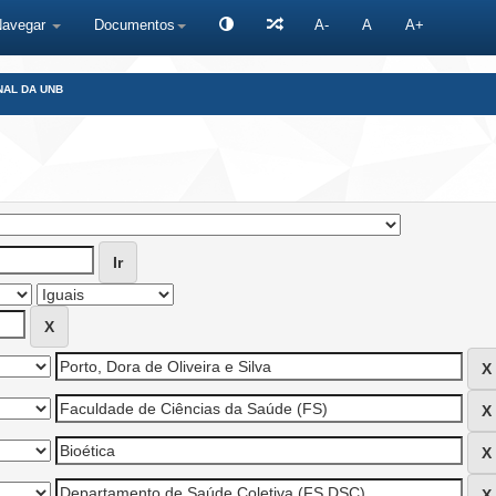
Navegar
Documentos
A-
A
A+
NAL DA UNB