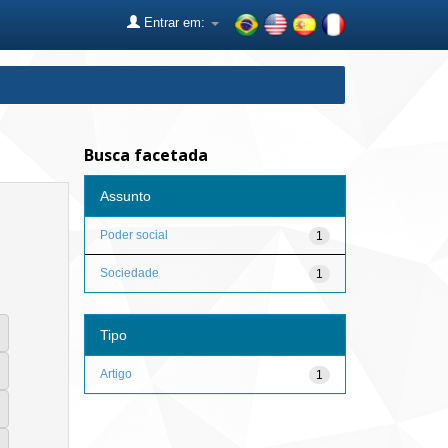
Entrar em:
Busca facetada
Assunto
Poder social
1
Sociedade
1
Tipo
Artigo
1