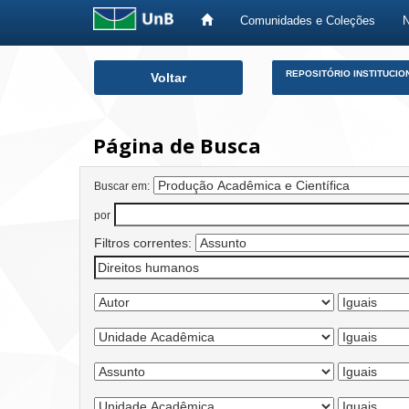
Comunidades e Coleções
Skip
REPOSITÓRIO INSTITUCIO
Voltar
navigation
Página de Busca
Buscar em:
por
Filtros correntes: