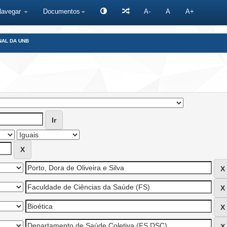
Navegar
Documentos
A-
A
A+
NAL DA UNB