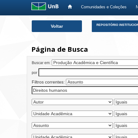
Comunidades e Coleções
Skip
REPOSITÓRIO INSTITUCIO
Voltar
navigation
Página de Busca
Buscar em:
por
Filtros correntes: