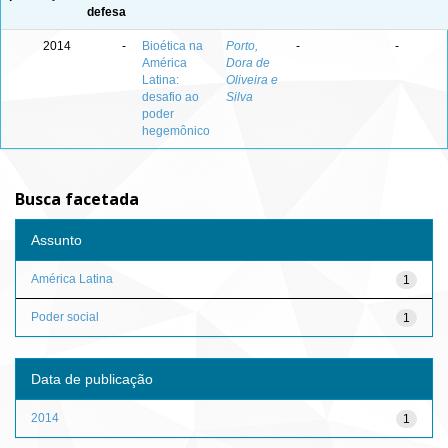
defesa
2014
-
Bioética na
Porto,
-
-
América
Dora de
Latina:
Oliveira e
desafio ao
Silva
poder
hegemônico
Busca facetada
Assunto
América Latina
1
Poder social
1
Data de publicação
2014
1