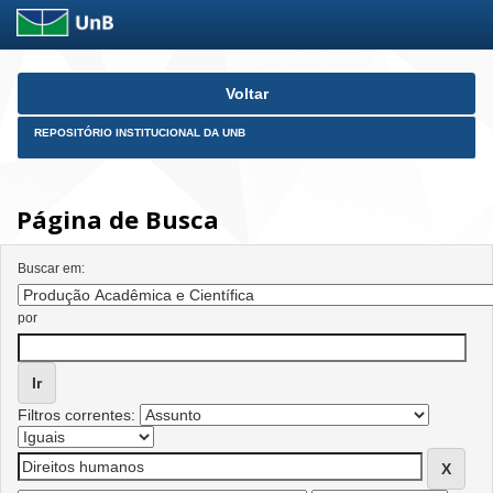
Skip
Voltar
navigation
REPOSITÓRIO INSTITUCIONAL DA UNB
Página de Busca
Buscar em:
por
Filtros correntes: