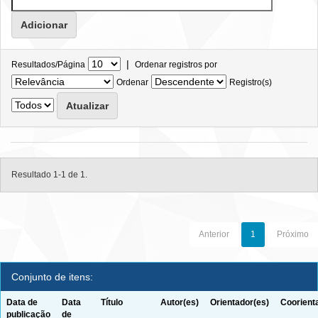
|
Resultados/Página
Ordenar registros por
Ordenar
Registro(s)
Resultado 1-1 de 1.
Anterior
1
Próximo
Conjunto de itens:
Data de
Data
Título
Autor(es)
Orientador(es)
Coorient
publicação
de