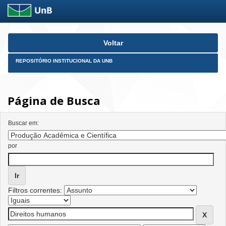
Skip
Voltar
navigation
REPOSITÓRIO INSTITUCIONAL DA UNB
Página de Busca
Buscar em:
por
Filtros correntes: