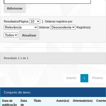
|
Resultados/Página
Ordenar registros por
Ordenar
Registro(s)
Resultado 1-1 de 1.
Anterior
1
Próximo
Conjunto de itens:
Data de
Data
Título
Autor(es)
Orientador(es)
Coorie
publicação
de