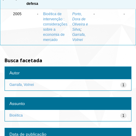
defesa
2005
-
Bioética de
Porto,
-
-
intervenção :
Dora de
considerações
Oliveira e
sobre a
Silva
;
economia de
Garrafa,
mercado
Volnei
Busca facetada
Autor
Garrafa, Volnei
1
Assunto
Bioética
1
Data de publicação