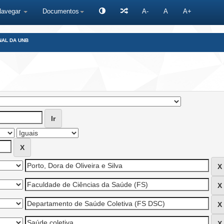
Navegar
Documentos
A-
A
A+
NAL DA UNB