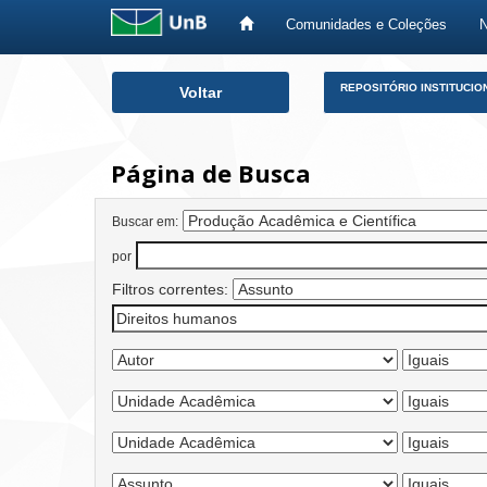
Comunidades e Coleções
Skip
REPOSITÓRIO INSTITUCIO
Voltar
navigation
Página de Busca
Buscar em:
por
Filtros correntes: