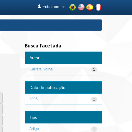
Entrar em:
Busca facetada
Autor
Garrafa, Volnei
1
Data de publicação
2005
1
Tipo
Artigo
1