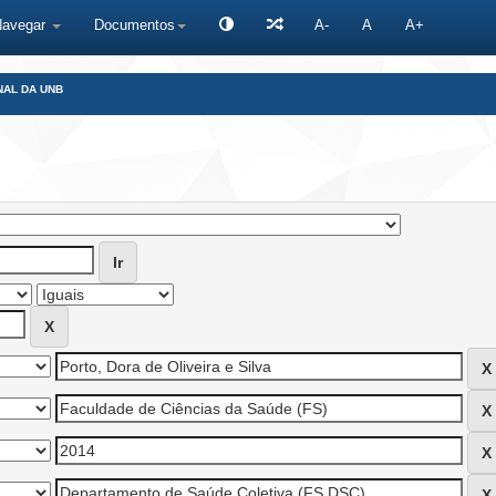
Navegar
Documentos
A-
A
A+
NAL DA UNB