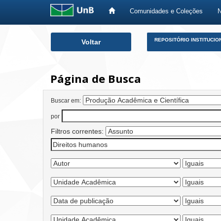
Comunidades e Coleções
Skip
REPOSITÓRIO INSTITUCIO
Voltar
navigation
Página de Busca
Buscar em:
por
Filtros correntes: