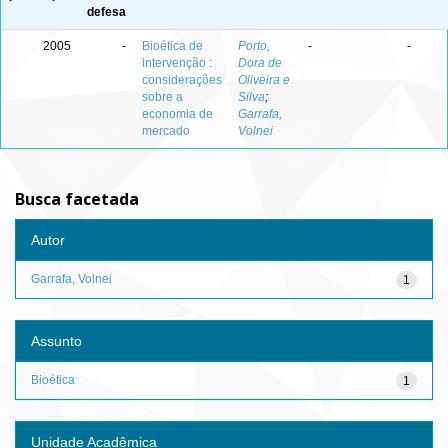
defesa
2005
-
Bioética de
Porto,
-
-
intervenção :
Dora de
considerações
Oliveira e
sobre a
Silva
;
economia de
Garrafa,
mercado
Volnei
Busca facetada
Autor
Garrafa, Volnei
1
Assunto
Bioética
1
Unidade Acadêmica