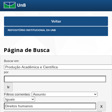
Skip
Voltar
navigation
REPOSITÓRIO INSTITUCIONAL DA UNB
Página de Busca
Buscar em:
por
Filtros correntes: