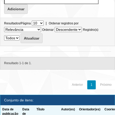
|
Resultados/Página
Ordenar registros por
Ordenar
Registro(s)
Resultado 1-1 de 1.
Anterior
1
Próximo
Conjunto de itens:
Data de
Data
Título
Autor(es)
Orientador(es)
Coorie
publicação
de