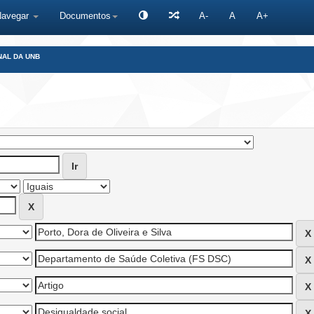
Navegar
Documentos
A-
A
A+
NAL DA UNB