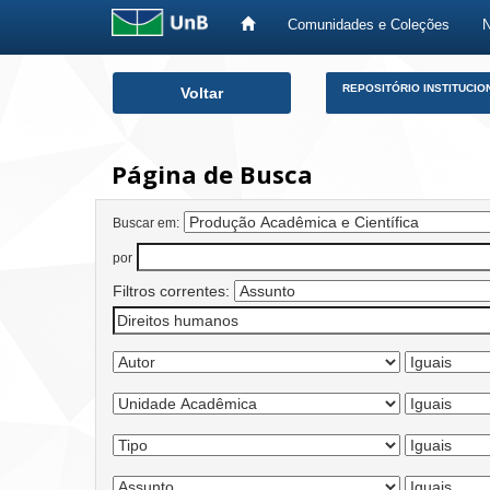
Comunidades e Coleções
Skip
REPOSITÓRIO INSTITUCIO
Voltar
navigation
Página de Busca
Buscar em:
por
Filtros correntes: