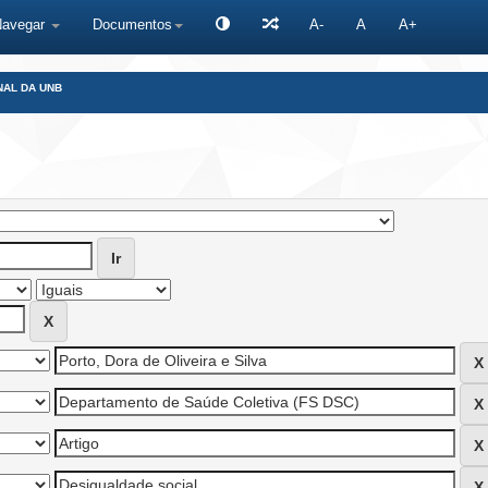
Navegar
Documentos
A-
A
A+
NAL DA UNB