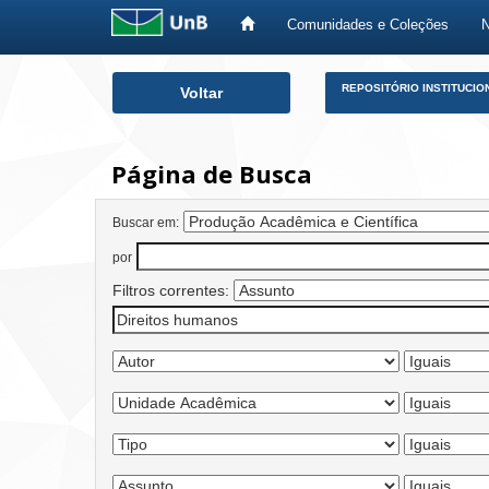
Comunidades e Coleções
Skip
REPOSITÓRIO INSTITUCIO
Voltar
navigation
Página de Busca
Buscar em:
por
Filtros correntes: