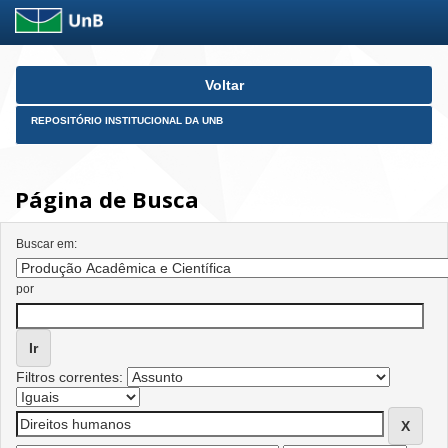
Skip
Voltar
navigation
REPOSITÓRIO INSTITUCIONAL DA UNB
Página de Busca
Buscar em:
por
Filtros correntes: