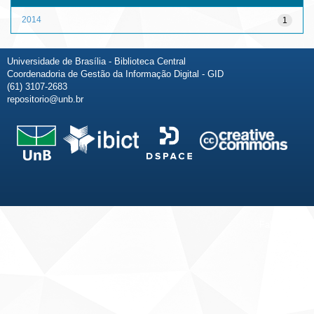
2014
1
Universidade de Brasília - Biblioteca Central
Coordenadoria de Gestão da Informação Digital - GID
(61) 3107-2683
repositorio@unb.br
Fale conosco
Sobre