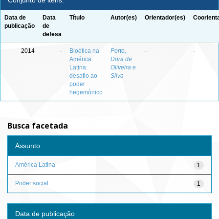
Conjunto de itens:
Data de
Data
Título
Autor(es)
Orientador(es)
Coorient
publicação
de
defesa
2014
-
Bioética na
Porto,
-
-
América
Dora de
Latina:
Oliveira e
desafio ao
Silva
poder
hegemônico
Busca facetada
Assunto
América Latina
1
Poder social
1
Data de publicação