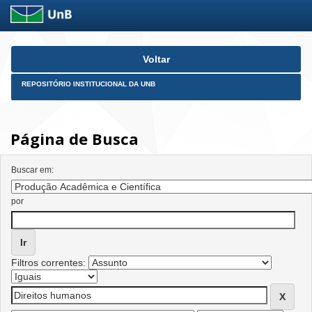
Skip
Voltar
navigation
REPOSITÓRIO INSTITUCIONAL DA UNB
Página de Busca
Buscar em:
por
Filtros correntes: