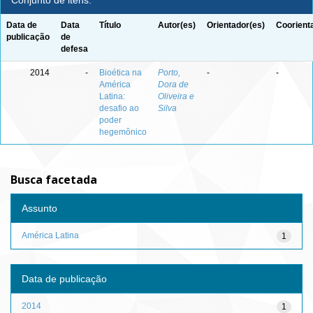
Conjunto de itens:
Data de
Data
Título
Autor(es)
Orientador(es)
Coorient
publicação
de
defesa
2014
-
Bioética na
Porto,
-
-
América
Dora de
Latina:
Oliveira e
desafio ao
Silva
poder
hegemônico
Busca facetada
Assunto
América Latina
1
Data de publicação
2014
1