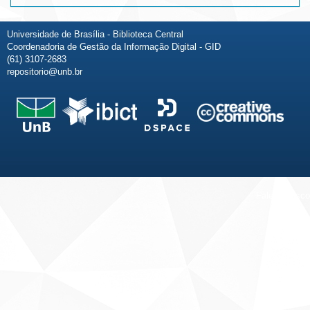
Universidade de Brasília - Biblioteca Central
Coordenadoria de Gestão da Informação Digital - GID
(61) 3107-2683
repositorio@unb.br
Fale conosco
Sobre