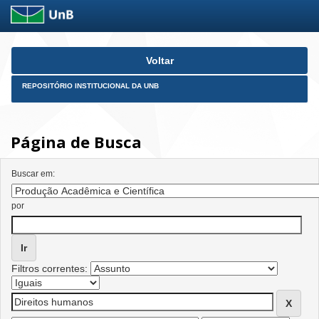
Skip
Voltar
navigation
REPOSITÓRIO INSTITUCIONAL DA UNB
Página de Busca
Buscar em:
por
Filtros correntes: