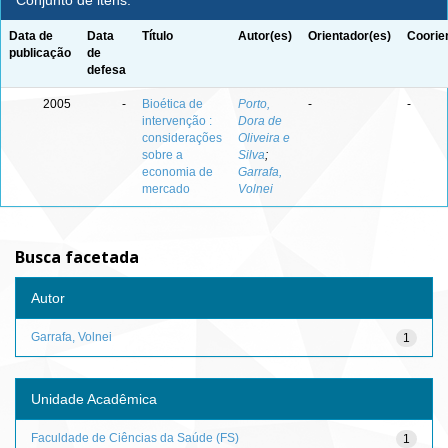
Conjunto de itens:
Data de
Data
Título
Autor(es)
Orientador(es)
Coorie
publicação
de
defesa
2005
-
Bioética de
Porto,
-
-
intervenção :
Dora de
considerações
Oliveira e
sobre a
Silva
;
economia de
Garrafa,
mercado
Volnei
Busca facetada
Autor
Garrafa, Volnei
1
Unidade Acadêmica
Faculdade de Ciências da Saúde (FS)
1