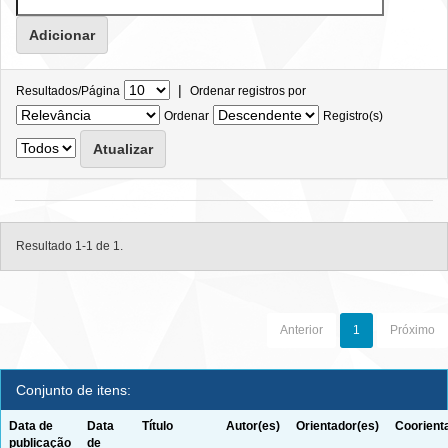
|
Resultados/Página
Ordenar registros por
Ordenar
Registro(s)
Resultado 1-1 de 1.
Anterior
1
Próximo
Conjunto de itens:
Data de
Data
Título
Autor(es)
Orientador(es)
Coorient
publicação
de