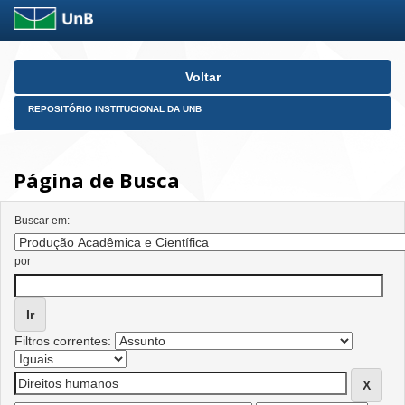
Skip
Voltar
navigation
REPOSITÓRIO INSTITUCIONAL DA UNB
Página de Busca
Buscar em:
por
Filtros correntes: