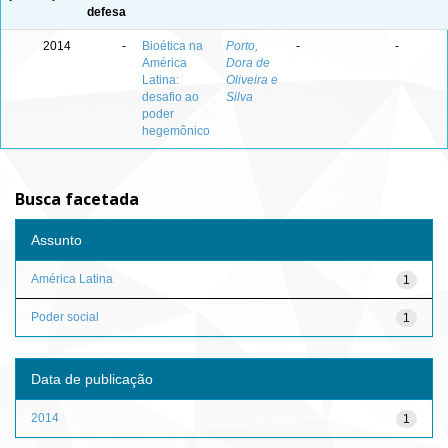
defesa
2014
-
Bioética na
Porto,
-
-
América
Dora de
Latina:
Oliveira e
desafio ao
Silva
poder
hegemônico
Busca facetada
Assunto
América Latina
1
Poder social
1
Data de publicação
2014
1