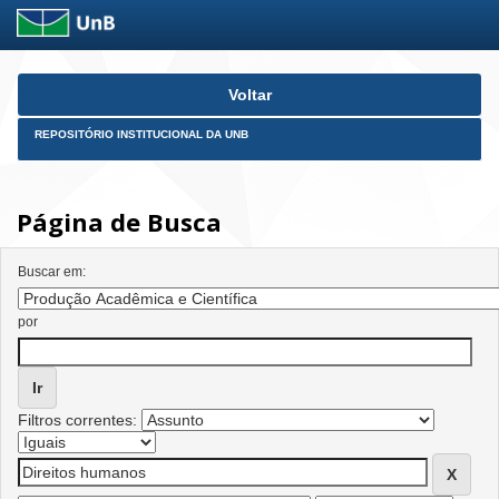
Skip
Voltar
navigation
REPOSITÓRIO INSTITUCIONAL DA UNB
Página de Busca
Buscar em:
por
Filtros correntes: