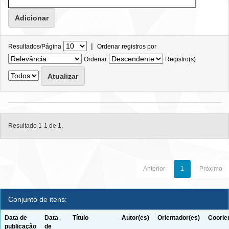
|
Resultados/Página
Ordenar registros por
Ordenar
Registro(s)
Resultado 1-1 de 1.
Anterior
1
Próximo
Conjunto de itens:
Data de
Data
Título
Autor(es)
Orientador(es)
Coorie
publicação
de