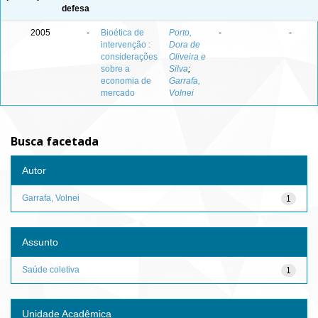
defesa
2005
-
Bioética de
Porto,
-
-
intervenção :
Dora de
considerações
Oliveira e
sobre a
Silva
;
economia de
Garrafa,
mercado
Volnei
Busca facetada
Autor
Garrafa, Volnei
1
Assunto
Saúde coletiva
1
Unidade Acadêmica