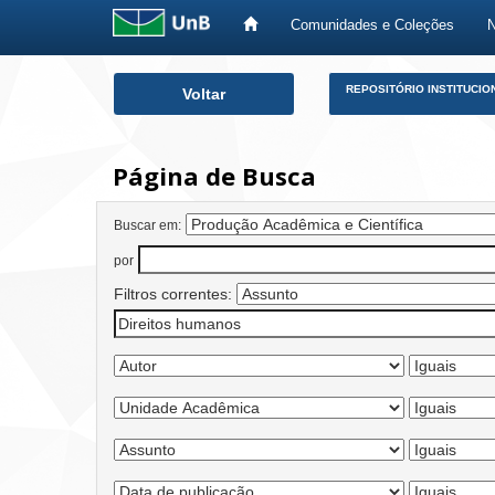
Comunidades e Coleções
Skip
REPOSITÓRIO INSTITUCIO
Voltar
navigation
Página de Busca
Buscar em:
por
Filtros correntes: