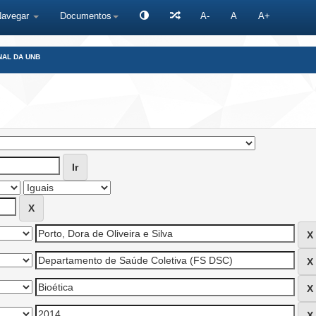
Navegar
Documentos
A-
A
A+
NAL DA UNB