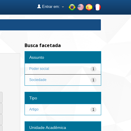
Entrar em:
Busca facetada
Assunto
Poder social
1
Sociedade
1
Tipo
Artigo
1
Unidade Acadêmica