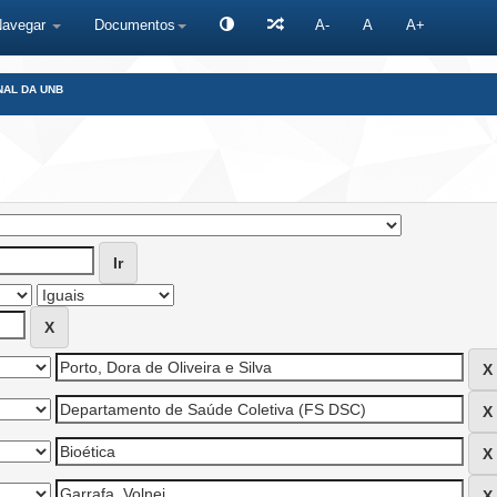
Navegar
Documentos
A-
A
A+
NAL DA UNB