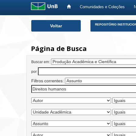
Comunidades e Coleções
Skip
REPOSITÓRIO INSTITUCIO
Voltar
navigation
Página de Busca
Buscar em:
por
Filtros correntes: