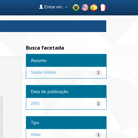
Entrar em:
Busca facetada
Assunto
Saúde coletiva
1
Data de publicação
2005
1
Tipo
Artigo
1