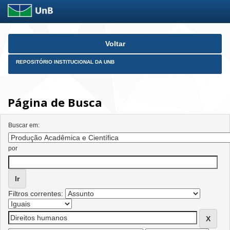
Skip
Voltar
navigation
REPOSITÓRIO INSTITUCIONAL DA UNB
Página de Busca
Buscar em:
por
Filtros correntes: