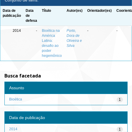
Conjunto de itens:
Data de
Data
Título
Autor(es)
Orientador(es)
Coorient
publicação
de
defesa
2014
-
Bioética na
Porto,
-
-
América
Dora de
Latina:
Oliveira e
desafio ao
Silva
poder
hegemônico
Busca facetada
Assunto
Bioética
1
Data de publicação
2014
1