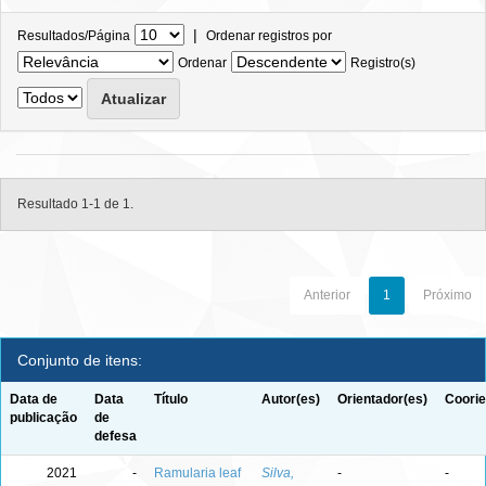
|
Resultados/Página
Ordenar registros por
Ordenar
Registro(s)
Resultado 1-1 de 1.
Anterior
1
Próximo
Conjunto de itens:
Data de
Data
Título
Autor(es)
Orientador(es)
Coorie
publicação
de
defesa
2021
-
Ramularia leaf
Silva,
-
-