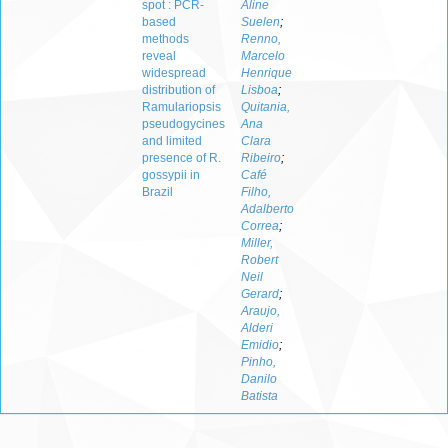
spot : PCR-
Aline
based
Suelen
;
methods
Renno,
reveal
Marcelo
widespread
Henrique
distribution of
Lisboa
;
Ramulariopsis
Quitania,
pseudogycines
Ana
and limited
Clara
presence of R.
Ribeiro
;
gossypii in
Café
Brazil
Filho,
Adalberto
Correa
;
Miller,
Robert
Neil
Gerard
;
Araujo,
Alderi
Emidio
;
Pinho,
Danilo
Batista