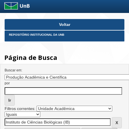
Skip
Voltar
navigation
REPOSITÓRIO INSTITUCIONAL DA UNB
Página de Busca
Buscar em:
por
Filtros correntes: