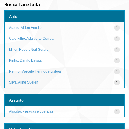
Busca facetada
Autor
Araujo, Alderi Emidio
1
Café Filho, Adalberto Correa
1
Miller, Robert Neil Gerard
1
Pinho, Danilo Batista
1
Renno, Marcelo Henrique Lisboa
1
Silva, Aline Suelen
1
Assunto
Algodão - pragas e doenças
1