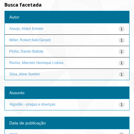
Busca facetada
Autor
Araujo, Alderi Emidio
1
Miller, Robert Neil Gerard
1
Pinho, Danilo Batista
1
Renno, Marcelo Henrique Lisboa
1
Silva, Aline Suelen
1
Assunto
Algodão - pragas e doenças
1
Data de publicação