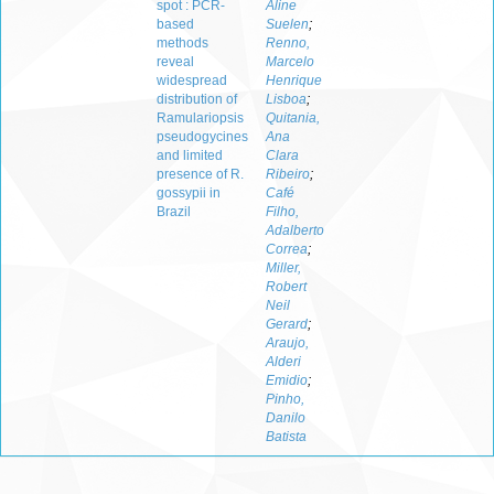
spot : PCR-
Aline
based
Suelen
;
methods
Renno,
reveal
Marcelo
widespread
Henrique
distribution of
Lisboa
;
Ramulariopsis
Quitania,
pseudogycines
Ana
and limited
Clara
presence of R.
Ribeiro
;
gossypii in
Café
Brazil
Filho,
Adalberto
Correa
;
Miller,
Robert
Neil
Gerard
;
Araujo,
Alderi
Emidio
;
Pinho,
Danilo
Batista