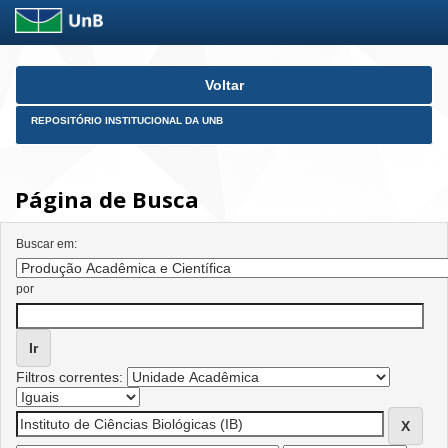
Skip
Voltar
navigation
REPOSITÓRIO INSTITUCIONAL DA UNB
Página de Busca
Buscar em:
por
Filtros correntes: