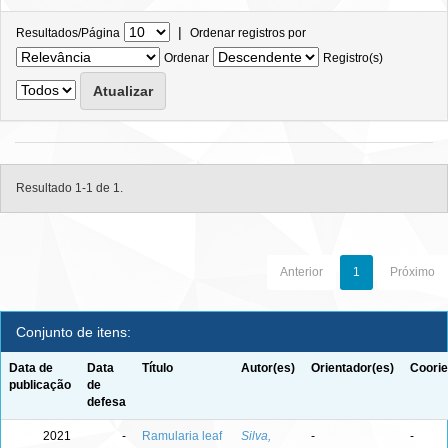
|
Resultados/Página
Ordenar registros por
Ordenar
Registro(s)
Resultado 1-1 de 1.
Anterior
1
Próximo
Conjunto de itens:
Data de
Data
Título
Autor(es)
Orientador(es)
Coorie
publicação
de
defesa
2021
-
Ramularia leaf
Silva,
-
-