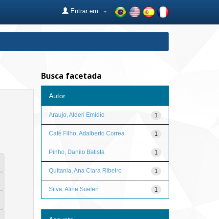
Entrar em:
Busca facetada
Autor
Araujo, Alderi Emidio
1
Café Filho, Adalberto Correa
1
Pinho, Danilo Batista
1
Quitania, Ana Clara Ribeiro
1
Silva, Aline Suelen
1