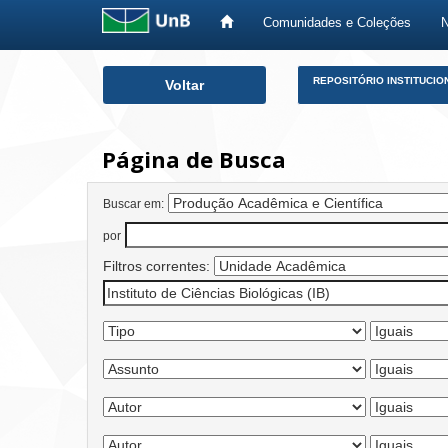
Comunidades e Coleções
Skip
REPOSITÓRIO INSTITUCIO
Voltar
navigation
Página de Busca
Buscar em:
por
Filtros correntes: