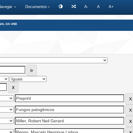
Navegar
Documentos
A-
A
A+
NAL DA UNB