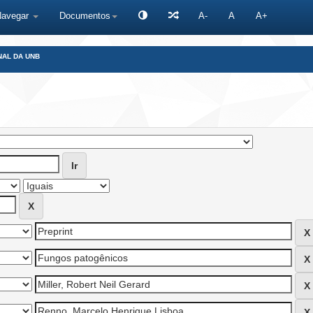
Navegar
Documentos
A-
A
A+
NAL DA UNB