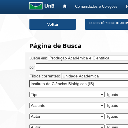
Comunidades e Coleções
Skip
REPOSITÓRIO INSTITUCIO
Voltar
navigation
Página de Busca
Buscar em:
por
Filtros correntes: