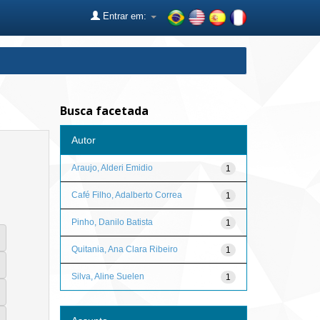
Entrar em:
Busca facetada
Autor
Araujo, Alderi Emidio
1
Café Filho, Adalberto Correa
1
Pinho, Danilo Batista
1
Quitania, Ana Clara Ribeiro
1
Silva, Aline Suelen
1