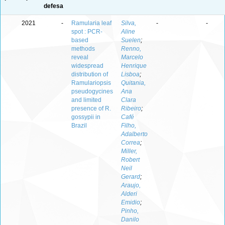
defesa
2021
-
Ramularia leaf
Silva,
-
-
spot : PCR-
Aline
based
Suelen
;
methods
Renno,
reveal
Marcelo
widespread
Henrique
distribution of
Lisboa
;
Ramulariopsis
Quitania,
pseudogycines
Ana
and limited
Clara
presence of R.
Ribeiro
;
gossypii in
Café
Brazil
Filho,
Adalberto
Correa
;
Miller,
Robert
Neil
Gerard
;
Araujo,
Alderi
Emidio
;
Pinho,
Danilo