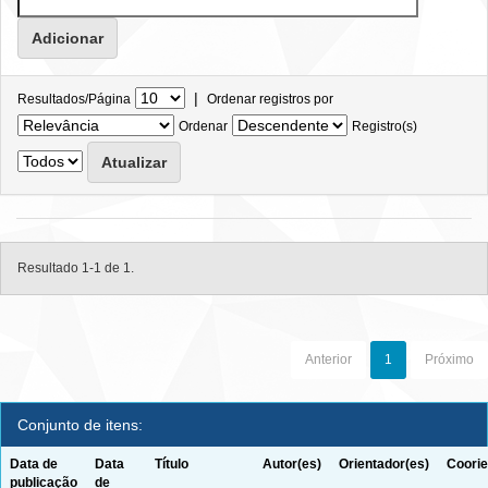
|
Resultados/Página
Ordenar registros por
Ordenar
Registro(s)
Resultado 1-1 de 1.
Anterior
1
Próximo
Conjunto de itens:
Data de
Data
Título
Autor(es)
Orientador(es)
Coorie
publicação
de