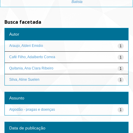
Batista
Busca facetada
Autor
Araujo, Alderi Emidio
1
Café Filho, Adalberto Correa
1
Quitania, Ana Clara Ribeiro
1
Silva, Aline Suelen
1
Assunto
Algodão - pragas e doenças
1
Data de publicação