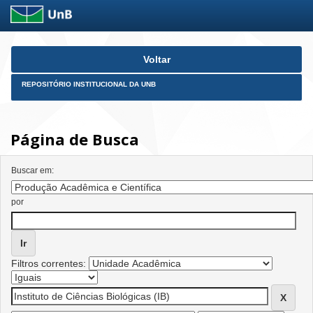
Skip
Voltar
navigation
REPOSITÓRIO INSTITUCIONAL DA UNB
Página de Busca
Buscar em:
por
Filtros correntes: