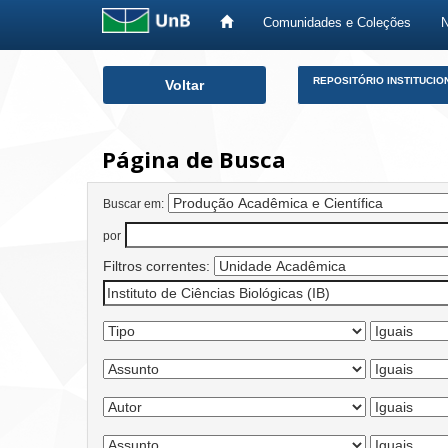
Comunidades e Coleções
Skip
REPOSITÓRIO INSTITUCIO
Voltar
navigation
Página de Busca
Buscar em:
por
Filtros correntes: