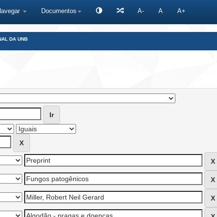
Navegar
Documentos
A-
A
A+
NAL DA UNB