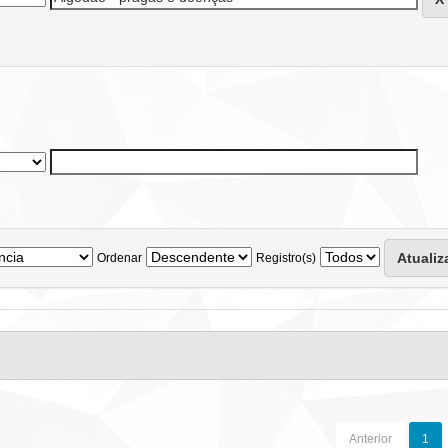
Ordenar
Registro(s)
Anterior
1