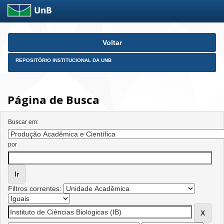
Skip
Voltar
navigation
REPOSITÓRIO INSTITUCIONAL DA UNB
Página de Busca
Buscar em:
por
Filtros correntes: