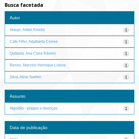
Busca facetada
Autor
Araujo, Alderi Emidio
1
Café Filho, Adalberto Correa
1
Quitania, Ana Clara Ribeiro
1
Renno, Marcelo Henrique Lisboa
1
Silva, Aline Suelen
1
Assunto
Algodão - pragas e doenças
1
Data de publicação