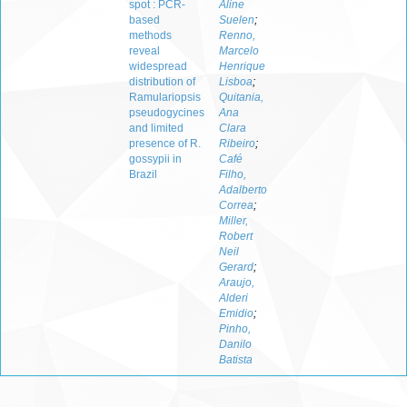
spot : PCR-
Aline
based
Suelen
;
methods
Renno,
reveal
Marcelo
widespread
Henrique
distribution of
Lisboa
;
Ramulariopsis
Quitania,
pseudogycines
Ana
and limited
Clara
presence of R.
Ribeiro
;
gossypii in
Café
Brazil
Filho,
Adalberto
Correa
;
Miller,
Robert
Neil
Gerard
;
Araujo,
Alderi
Emidio
;
Pinho,
Danilo
Batista