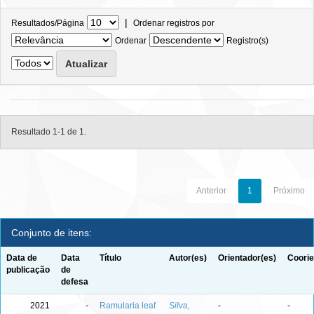
|
Resultados/Página
Ordenar registros por
Ordenar
Registro(s)
Resultado 1-1 de 1.
Anterior
1
Próximo
Conjunto de itens:
Data de
Data
Título
Autor(es)
Orientador(es)
Coorie
publicação
de
defesa
2021
-
Ramularia leaf
Silva,
-
-