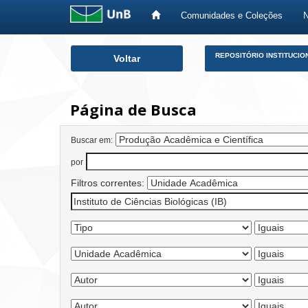
Comunidades e Coleções
Skip
REPOSITÓRIO INSTITUCIO
Voltar
navigation
Página de Busca
Buscar em:
por
Filtros correntes: