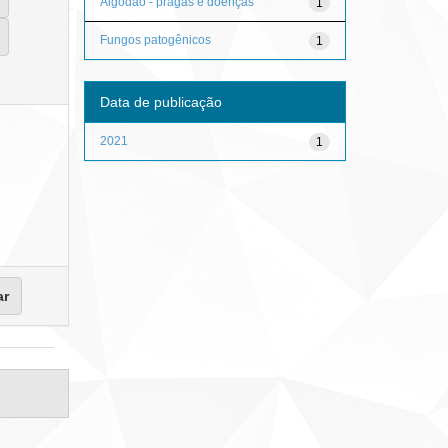
Algodão - pragas e doenças
1
Fungos patogênicos
1
Data de publicação
2021
1