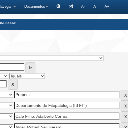
Navegar
Documentos
A-
A
A+
NAL DA UNB