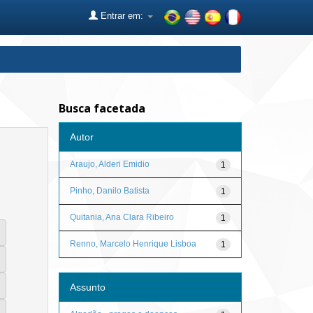
Entrar em:
Busca facetada
Autor
Araujo, Alderi Emidio
1
Pinho, Danilo Batista
1
Quitania, Ana Clara Ribeiro
1
Renno, Marcelo Henrique Lisboa
1
Assunto